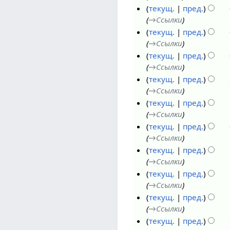
текущ.
пред.
0
ю
→
Ссылки
2
л
2
текущ.
пред.
6
я
4
→
Ссылки
2
и
текущ.
пред.
0
ю
→
Ссылки
2
л
2
текущ.
пред.
6
я
2
→
Ссылки
2
и
2
текущ.
пред.
0
ю
1
→
Ссылки
2
л
и
2
текущ.
пред.
6
я
ю
9
→
Ссылки
2
л
н
2
текущ.
пред.
0
я
о
8
→
Ссылки
2
2
я
н
2
текущ.
пред.
6
0
б
о
7
→
Ссылки
2
р
я
н
текущ.
пред.
6
я
б
о
→
Ссылки
2
р
я
текущ.
пред.
0
я
б