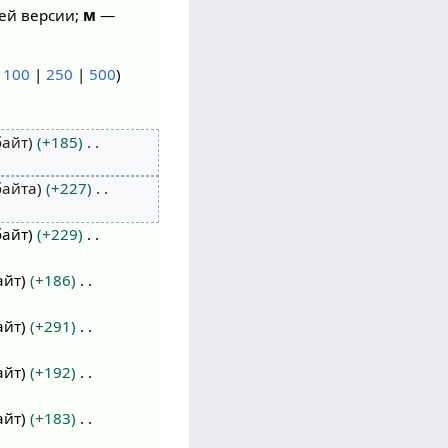
ей версии;
м
—
|
100
|
250
|
500
)
байт
+185
байта
+227
байт
+229
айт
+186
айт
+291
айт
+192
айт
+183