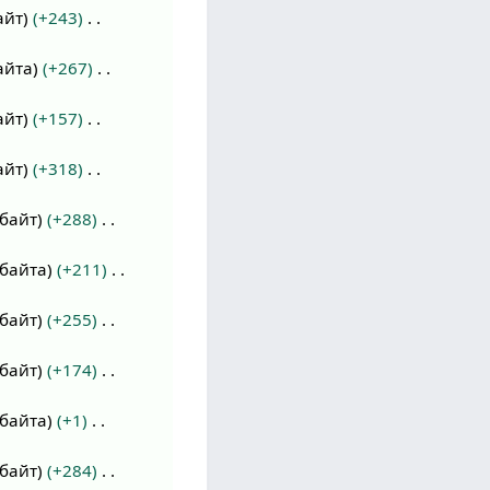
айт
+243
айта
+267
айт
+157
айт
+318
 байт
+288
 байта
+211
 байт
+255
 байт
+174
 байта
+1
 байт
+284