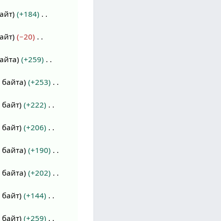
байт
+184
байт
−20
байта
+259
 байта
+253
 байт
+222
 байт
+206
 байта
+190
 байта
+202
 байт
+144
 байт
+259