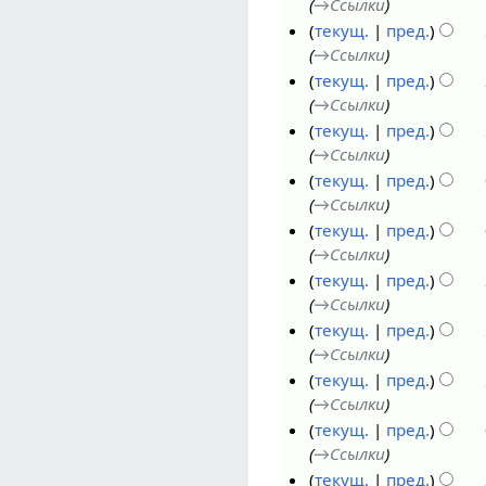
→
Ссылки
2
2
р
1
текущ.
пред.
5
0
я
3
→
Ссылки
2
2
н
6
текущ.
пред.
5
0
о
н
→
Ссылки
2
я
о
текущ.
пред.
5
б
я
→
Ссылки
р
б
текущ.
пред.
я
р
→
Ссылки
2
я
2
текущ.
пред.
0
2
6
→
Ссылки
2
0
о
2
текущ.
пред.
5
2
к
2
→
Ссылки
5
т
о
1
текущ.
пред.
я
к
6
→
Ссылки
б
т
о
текущ.
пред.
р
я
к
→
Ссылки
я
б
т
1
текущ.
пред.
2
р
я
5
→
Ссылки
0
я
б
о
1
текущ.
пред.
2
2
р
к
4