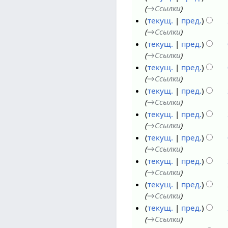
→
Ссылки
5
0
я
т
о
1
текущ.
пред.
2
2
я
к
3
→
Ссылки
5
0
б
т
о
7
текущ.
пред.
2
р
я
к
о
→
Ссылки
5
я
б
т
к
текущ.
пред.
2
р
я
т
→
Ссылки
0
я
б
я
текущ.
пред.
2
2
р
б
→
Ссылки
5
0
я
р
6
текущ.
пред.
2
2
я
о
→
Ссылки
5
0
2
к
текущ.
пред.
2
0
т
→
Ссылки
5
2
я
5
текущ.
пред.
5
б
о
→
Ссылки
р
к
1
текущ.
пред.
я
т
о
→
Ссылки
2
я
к
текущ.
пред.
0
б
т
→
Ссылки
2
р
я
2