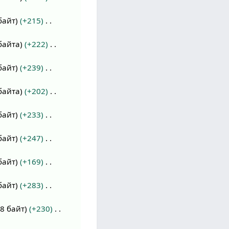
байт
+215
байта
+222
байт
+239
байта
+202
байт
+233
байт
+247
байт
+169
байт
+283
8 байт
+230