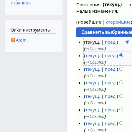
страницы
Пояснения:
(текущ.)
— от
малые изменения.
(
новейшие
|
старейшие
Вики-инструменты
Atom
текущ.
пред.
→
Ссылки
6
текущ.
пред.
а
→
Ссылки
в
текущ.
пред.
г
→
Ссылки
у
текущ.
пред.
с
→
Ссылки
т
2
текущ.
пред.
а
6
→
Ссылки
2
и
текущ.
пред.
0
ю
→
Ссылки
2
л
2
текущ.
пред.
6
я
5
→
Ссылки
2
и