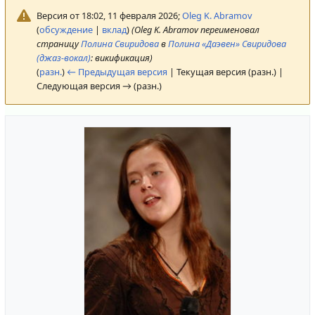
Версия от 18:02, 11 февраля 2026;
Oleg K. Abramov
(
обсуждение
|
вклад
)
(Oleg K. Abramov переименовал
страницу
Полина Свиридова
в
Полина «Даэвен» Свиридова
(джаз-вокал)
: викификация)
(
разн.
)
← Предыдущая версия
| Текущая версия (разн.) |
Следующая версия → (разн.)