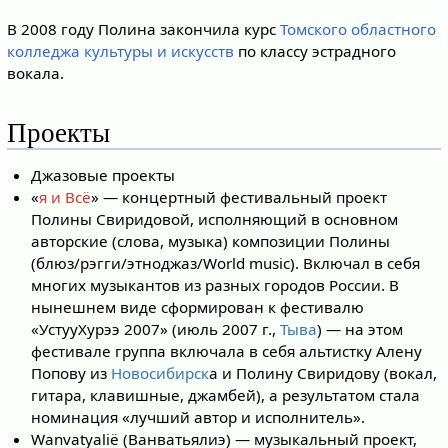
В 2008 году Полина закончила курс
Томского областного
колледжа культуры и искусств
по классу эстрадного
вокала.
Проекты
Джазовые проекты
«
я и Всё
» — концертный фестивальный проект
Полины Свиридовой, исполняющий в основном
авторские (слова, музыка) композиции Полины
(блюз/рэгги/этноджаз/World music). Включал в себя
многих музыкантов из разных городов России. В
нынешнем виде сформирован к фестивалю
«УстууХурээ 2007» (июль 2007 г.,
Тыва
) — на этом
фестивале группа включала в себя альтистку Алену
Попову из
Новосибирск
а и Полину Свиридову (вокал,
гитара, клавишные, джамбей), а результатом стала
номинация «лучший автор и исполнитель».
Wanvatyaliё (Ванватьялиэ) — музыкальный проект,