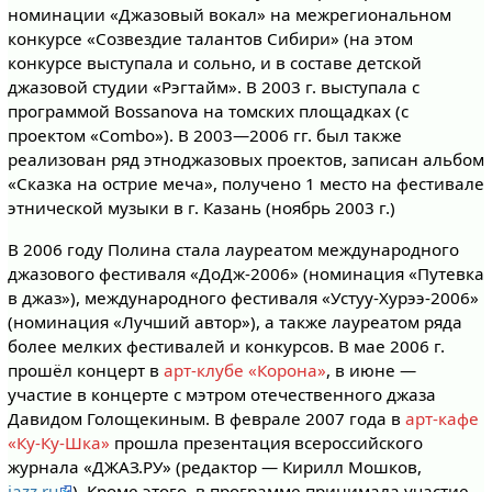
номинации «Джазовый вокал» на межрегиональном
конкурсе «Созвездие талантов Сибири» (на этом
конкурсе выступала и сольно, и в составе детской
джазовой студии «Рэгтайм». В 2003 г. выступала с
программой Bossanova на томских площадках (с
проектом «Combo»). В 2003—2006 гг. был также
реализован ряд этноджазовых проектов, записан альбом
«Сказка на острие меча», получено 1 место на фестивале
этнической музыки в г. Казань (ноябрь 2003 г.)
В 2006 году Полина стала лауреатом международного
джазового фестиваля «ДоДж-2006» (номинация «Путевка
в джаз»), международного фестиваля «Устуу-Хурээ-2006»
(номинация «Лучший автор»), а также лауреатом ряда
более мелких фестивалей и конкурсов. В мае 2006 г.
прошёл концерт в
арт-клубе «Корона»
, в июне —
участие в концерте с мэтром отечественного джаза
Давидом Голощекиным. В феврале 2007 года в
арт-кафе
«Ку-Ку-Шка»
прошла презентация всероссийского
журнала «ДЖАЗ.РУ» (редактор — Кирилл Мошков,
jazz.ru
). Кроме этого, в программе принимала участие