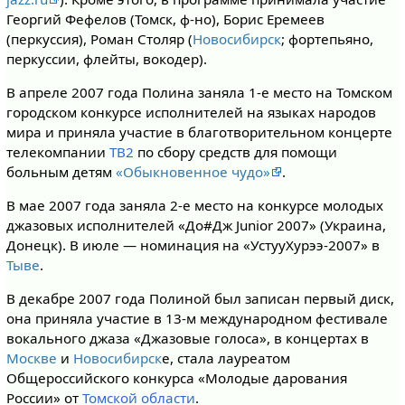
Георгий Фефелов (Томск, ф-но), Борис Еремеев
(перкуссия), Роман Столяр (
Новосибирск
; фортепьяно,
перкуссии, флейты, вокодер).
В апреле 2007 года Полина заняла 1-е место на Томском
городском конкурсе исполнителей на языках народов
мира и приняла участие в благотворительном концерте
телекомпании
ТВ2
по cбору средств для помощи
больным детям
«Обыкновенное чудо»
.
В мае 2007 года заняла 2-е место на конкурсе молодых
джазовых исполнителей «До#Дж Junior 2007» (Украина,
Донецк). В июле — номинация на «УстууХурээ-2007» в
Тыве
.
В декабре 2007 года Полиной был записан первый диск,
она приняла участие в 13-м международном фестивале
вокального джаза «Джазовые голоса», в концертах в
Москве
и
Новосибирск
е, стала лауреатом
Общероссийского конкурса «Молодые дарования
России» от
Томской области
.