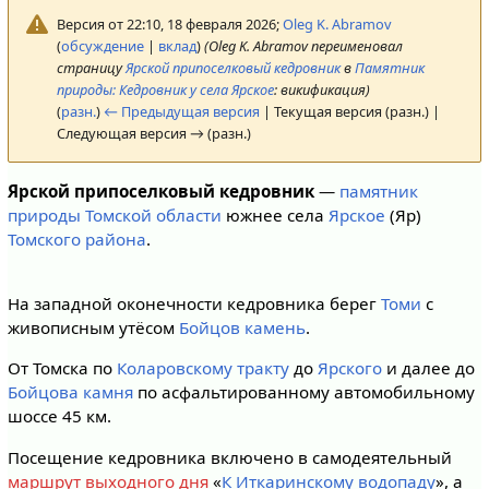
Версия от 22:10, 18 февраля 2026;
Oleg K. Abramov
(
обсуждение
|
вклад
)
(Oleg K. Abramov переименовал
страницу
Ярской припоселковый кедровник
в
Памятник
природы: Кедровник у села Ярское
: викификация)
(
разн.
)
← Предыдущая версия
| Текущая версия (разн.) |
Следующая версия → (разн.)
Ярской припоселковый кедровник
—
памятник
природы Томской области
южнее села
Ярское
(Яр)
Томского района
.
На западной оконечности кедровника берег
Томи
с
живописным утёсом
Бойцов камень
.
От Томска по
Коларовскому тракту
до
Ярского
и далее до
Бойцова камня
по асфальтированному автомобильному
шоссе 45 км.
Посещение кедровника включено в самодеятельный
маршрут выходного дня
«
К Иткаринскому водопаду
», а