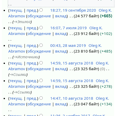
т
0
в
о
Н
текущ.
пред.
18:27, 19 сентября 2020
Oleg K.
я
р
п
е
Abramov
обсуждение
вклад
24 577 байт
+665
1
н
а
и
т
→
Эпилог
9
в
л
с
о
текущ.
пред.
16:07, 7 июля 2019
Oleg K.
с
а
я
а
п
Abramov
обсуждение
вклад
23 912 байт
+102
7
е
р
2
н
и
и
н
я
0
и
с
Н
текущ.
пред.
00:43, 28 мая 2019
Oleg K.
ю
т
2
2
я
а
е
Abramov
обсуждение
вклад
23 810 байт
+485
2
л
я
0
3
п
н
т
→
Источники
8
я
б
2
р
и
о
текущ.
пред.
14:59, 15 августа 2018
Oleg K.
м
2
р
3
а
я
п
Abramov
обсуждение
вклад
23 325 байт
0
1
а
0
я
в
п
и
→
Ссылки
5
я
1
2
к
р
с
текущ.
пред.
14:59, 15 августа 2018
Oleg K.
а
2
9
0
и
а
а
Abramov
обсуждение
вклад
23 325 байт
+278
в
0
2
в
н
→
Ссылки
г
1
0
к
и
текущ.
пред.
14:47, 10 августа 2018
Oleg K.
у
9
и
я
Abramov
обсуждение
вклад
23 047 байт
+134
1
с
п
0
т
р
Н
текущ.
пред.
11:36, 2 ноября 2017
Oleg K.