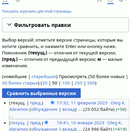
Показать журналы для этой страницы
Фильтровать правки
Выбор версий: отметьте версии страницы, которые вы
хотите сравнить, и нажмите Enter или кнопку ниже.
Пояснения:
(текущ.)
— отличия от текущей версии;
(пред.)
— отличия от предыдущей версии;
м
— малые
изменения.
(
новейшие
|
старейшие
) Просмотреть (
50 более новых
|
50 более старых
) (
20
|
50
|
100
|
250
|
500
)
текущ.
пред.
17:32, 11 февраля 2023
Oleg K.
Abramov
обсуждение
вклад
25 052 байта
+56
1
1
Н
текущ.
пред.
19:41, 10 января 2023
Oleg K.
ф
е
Abramov
обсуждение
вклад
24 996 байт
+419
1
е