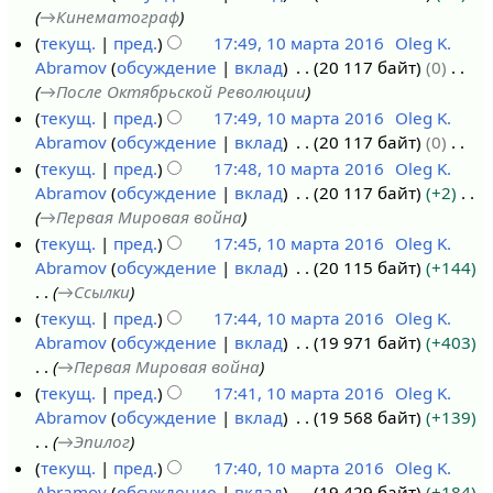
я
п
т
→
Кинематограф
а
1
6
п
и
о
текущ.
пред.
17:49, 10 марта 2016
Oleg K.
2
6
р
с
п
Abramov
обсуждение
вклад
20 117 байт
0
1
0
а
а
и
→
После Октябрьской Революции
0
1
в
н
с
текущ.
пред.
17:49, 10 марта 2016
Oleg K.
м
6
к
и
а
Abramov
обсуждение
вклад
20 117 байт
0
а
и
я
н
Н
текущ.
пред.
17:48, 10 марта 2016
Oleg K.
р
п
и
е
Abramov
обсуждение
вклад
20 117 байт
+2
т
р
я
т
→
Первая Мировая война
а
а
п
о
текущ.
пред.
17:45, 10 марта 2016
Oleg K.
2
в
р
п
Abramov
обсуждение
вклад
20 115 байт
+144
0
к
а
и
→
Ссылки
1
и
в
с
текущ.
пред.
17:44, 10 марта 2016
Oleg K.
6
к
а
Abramov
обсуждение
вклад
19 971 байт
+403
и
н
→
Первая Мировая война
и
текущ.
пред.
17:41, 10 марта 2016
Oleg K.
я
Abramov
обсуждение
вклад
19 568 байт
+139
п
→
Эпилог
р
текущ.
пред.
17:40, 10 марта 2016
Oleg K.
а
Abramov
обсуждение
вклад
19 429 байт
+184