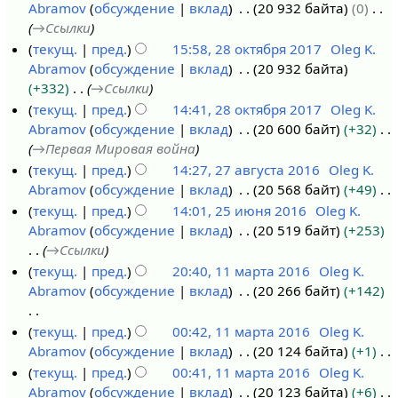
п
Abramov
обсуждение
вклад
20 932 байта
0
и
→
Ссылки
с
текущ.
пред.
15:58, 28 октября 2017
Oleg K.
а
Abramov
обсуждение
вклад
20 932 байта
н
+332
→
Ссылки
и
текущ.
пред.
14:41, 28 октября 2017
Oleg K.
я
Abramov
обсуждение
вклад
20 600 байт
+32
п
→
Первая Мировая война
р
текущ.
пред.
14:27, 27 августа 2016
Oleg K.
а
Abramov
обсуждение
вклад
20 568 байт
+49
2
в
Н
текущ.
пред.
14:01, 25 июня 2016
Oleg K.
7
к
е
Abramov
обсуждение
вклад
20 519 байт
+253
а
2
и
т
→
Ссылки
в
5
о
текущ.
пред.
20:40, 11 марта 2016
Oleg K.
г
и
п
Abramov
обсуждение
вклад
20 266 байт
+142
1
у
ю
и
1
с
н
с
Н
текущ.
пред.
00:42, 11 марта 2016
Oleg K.
м
т
я
а
е
Abramov
обсуждение
вклад
20 124 байта
+1
а
а
2
н
т
Н
текущ.
пред.
00:41, 11 марта 2016
Oleg K.
р
2
0
и
о
е
Abramov
обсуждение
вклад
20 123 байта
+6
т
0
1