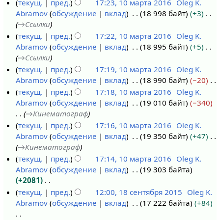
Н
текущ.
пред.
17:23, 10 марта 2016
Oleg K.
е
Abramov
обсуждение
вклад
18 998 байт
+3
т
→
Ссылки
о
текущ.
пред.
17:22, 10 марта 2016
Oleg K.
п
Abramov
обсуждение
вклад
18 995 байт
+5
и
→
Ссылки
с
текущ.
пред.
17:19, 10 марта 2016
Oleg K.
а
Abramov
обсуждение
вклад
18 990 байт
−20
н
Н
текущ.
пред.
17:18, 10 марта 2016
Oleg K.
и
е
Abramov
обсуждение
вклад
19 010 байт
−340
я
т
→
Кинематограф
п
о
текущ.
пред.
17:16, 10 марта 2016
Oleg K.
р
п
Abramov
обсуждение
вклад
19 350 байт
+47
а
и
→
Кинематограф
в
с
текущ.
пред.
17:14, 10 марта 2016
Oleg K.
к
а
Abramov
обсуждение
вклад
19 303 байта
и
н
+2081
и
Н
текущ.
пред.
12:00, 18 сентября 2015
Oleg K.
я
е
Abramov
обсуждение
вклад
17 222 байта
+84
1
п
т
8