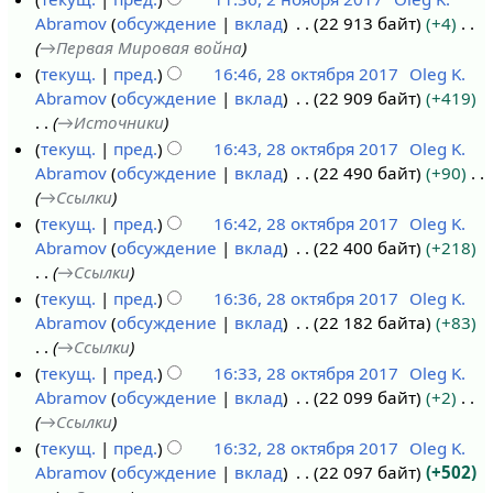
а
а
а
е
Abramov
обсуждение
вклад
22 913 байт
+4
2
в
2
в
т
→
Первая Мировая война
н
г
0
к
о
текущ.
пред.
16:46, 28 октября 2017
Oleg K.
о
у
1
и
п
Abramov
обсуждение
вклад
22 909 байт
+419
2
я
с
8
и
→
Источники
8
б
т
с
текущ.
пред.
16:43, 28 октября 2017
Oleg K.
о
р
а
а
Abramov
обсуждение
вклад
22 490 байт
+90
к
я
2
н
→
Ссылки
т
2
0
и
текущ.
пред.
16:42, 28 октября 2017
Oleg K.
я
0
1
я
Abramov
обсуждение
вклад
22 400 байт
+218
б
1
8
п
→
Ссылки
р
7
р
текущ.
пред.
16:36, 28 октября 2017
Oleg K.
я
а
Abramov
обсуждение
вклад
22 182 байта
+83
2
в
→
Ссылки
0
к
текущ.
пред.
16:33, 28 октября 2017
Oleg K.
1
и
Abramov
обсуждение
вклад
22 099 байт
+2
7
→
Ссылки
текущ.
пред.
16:32, 28 октября 2017
Oleg K.
Abramov
обсуждение
вклад
22 097 байт
+502