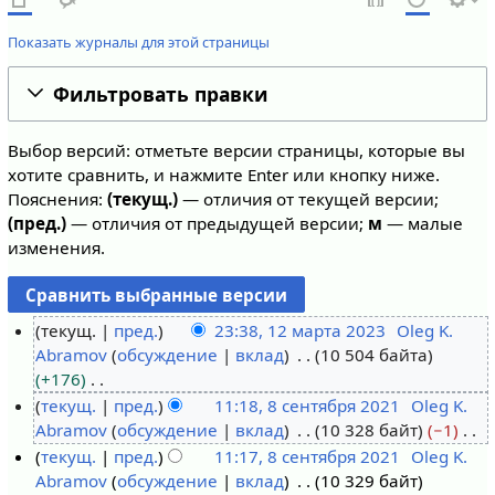
Показать журналы для этой страницы
Фильтровать правки
Выбор версий: отметьте версии страницы, которые вы
хотите сравнить, и нажмите Enter или кнопку ниже.
Пояснения:
(текущ.)
— отличия от текущей версии;
(пред.)
— отличия от предыдущей версии;
м
— малые
изменения.
текущ.
пред.
23:38, 12 марта 2023
Oleg K.
Abramov
обсуждение
вклад
10 504 байта
1
+176
2
Н
текущ.
пред.
11:18, 8 сентября 2021
Oleg K.
м
е
Abramov
обсуждение
вклад
10 328 байт
−1
8
а
т
Н
текущ.
пред.
11:17, 8 сентября 2021
Oleg K.
с
р
о
е
Abramov
обсуждение
вклад
10 329 байт
е
т