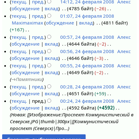
о
текущ.
пред.
14:12, 24 февраля 2008
Алекс
2
8
в
р
и
с
п
обсуждение
вклад
4785 байт
−26
2
0
к
а
я
а
и
Н
текущ.
пред.
01:07, 24 февраля 2008
4
0
и
в
п
н
с
е
Maximaximax
обсуждение
вклад
4811 байт
ф
8
к
р
и
а
т
+167
е
и
а
я
н
о
Н
текущ.
пред.
00:57, 24 февраля 2008
Алекс
в
в
п
и
п
е
обсуждение
вклад
4644 байта
−2
р
к
р
я
и
т
Н
текущ.
пред.
00:56, 24 февраля 2008
Алекс
а
и
а
п
с
о
е
обсуждение
вклад
4646 байт
−3
л
в
р
а
п
т
Н
текущ.
пред.
00:55, 24 февраля 2008
Алекс
я
к
а
н
и
о
е
обсуждение
вклад
4649 байт
−2
2
и
в
и
с
п
т
→
Памятники
0
к
я
а
и
о
текущ.
пред.
00:28, 24 февраля 2008
Алекс
0
и
п
н
с
п
обсуждение
вклад
4651 байт
+59
8
р
и
а
и
Н
текущ.
пред.
00:24, 24 февраля 2008
Алекс
а
я
н
с
е
обсуждение
вклад
4592 байта
+4592
в
п
и
а
т
Новая: [[Изображение:Проспект Коммунистический в
к
р
я
н
о
Северске.JPG|thumb|300px|[[Коммунистический
и
а
п
и
п
проспект (Северск)|Про...
в
р
я
и
к