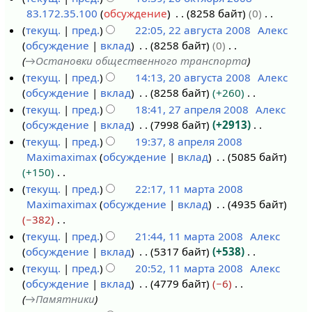
с
г
2
к
а
п
с
о
е
83.172.35.100
обсуждение
8258 байт
0
о
2
т
у
и
в
р
а
п
т
Н
текущ.
пред.
22:05, 22 августа 2008
Алекс
к
0
а
с
к
а
н
и
о
е
обсуждение
вклад
8258 байт
0
т
о
2
2
т
и
в
и
с
п
т
→
Остановки общественного транспорта
я
к
2
0
а
к
я
а
и
о
текущ.
пред.
14:13, 20 августа 2008
Алекс
б
т
а
1
2
и
п
н
с
п
обсуждение
вклад
8258 байт
+260
2
р
я
в
0
0
р
и
а
и
Н
текущ.
пред.
18:41, 27 апреля 2008
Алекс
0
я
б
г
1
а
я
н
с
е
обсуждение
вклад
7998 байт
+2913
а
2
2
р
у
0
в
п
и
а
т
Н
текущ.
пред.
19:37, 8 апреля 2008
в
7
0
я
с
к
р
я
н
о
е
Maximaximax
обсуждение
вклад
5085 байт
г
а
8
0
2
т
и
а
п
и
п
т
+150
у
п
а
8
0
а
в
р
я
и
о
Н
текущ.
пред.
22:17, 11 марта 2008
с
р
п
0
2
к
а
п
с
п
е
Maximaximax
обсуждение
вклад
4935 байт
1
т
е
р
8
0
и
в
р
а
и
т
−382
1
а
л
е
0
к
а
н
с
о
Н
текущ.
пред.
21:44, 11 марта 2008
Алекс
м
2
я
л
8
и
в
и
а
п
е
обсуждение
вклад
5317 байт
+538
а
0
2
я
к
я
н
и
т
Н
текущ.
пред.
20:52, 11 марта 2008
Алекс
р
0
0
2
и
п
и
с
о
е
обсуждение
вклад
4779 байт
−6
т
8
0
0
р
я
а
п
т
→
Памятники
а
8
0
а
п
н
и