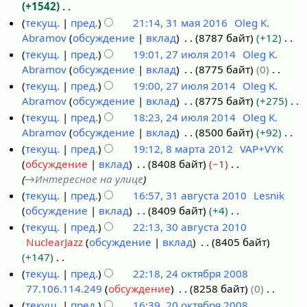
п
т
+1542
н
а
и
о
Н
текущ.
пред.
21:14, 31 мая 2016
Oleg K.
т
2
с
п
е
Abramov
обсуждение
вклад
8787 байт
+12
3
я
0
а
и
т
Н
текущ.
пред.
19:01, 27 июля 2014
Oleg K.
1
б
2
н
с
о
е
Abramov
обсуждение
вклад
8775 байт
0
м
2
р
3
и
а
п
т
Н
текущ.
пред.
19:00, 27 июля 2014
Oleg K.
а
7
я
я
н
и
о
е
Abramov
обсуждение
вклад
8775 байт
+275
я
и
2
п
и
с
п
т
Н
текущ.
пред.
18:23, 24 июля 2014
Oleg K.
2
ю
0
р
я
а
и
о
е
Abramov
обсуждение
вклад
8500 байт
+92
0
л
2
2
а
п
н
с
п
т
Н
текущ.
пред.
19:12, 8 марта 2012
VAP+VYK
1
я
4
1
в
р
и
а
и
о
е
обсуждение
вклад
8408 байт
−1
6
2
и
8
к
а
я
н
с
п
т
→
Интересное на улице
0
ю
м
и
в
п
и
а
и
о
текущ.
пред.
16:57, 31 августа 2010
Lesnik
1
л
а
к
р
я
н
с
п
обсуждение
вклад
8409 байт
+4
3
4
я
р
и
а
п
и
а
и
Н
текущ.
пред.
22:13, 30 августа 2010
1
2
т
в
р
я
н
с
е
NuclearJazz
обсуждение
вклад
8405 байт
а
3
0
а
к
а
п
и
а
т
+147
в
0
1
2
и
в
р
я
н
о
Н
текущ.
пред.
22:18, 24 октября 2008
г
а
4
0
к
а
п
и
п
е
77.106.114.249
обсуждение
8258 байт
0
2
у
в
1
и
в
р
я
и
т
Н
текущ.
пред.
16:39, 20 октября 2008
4