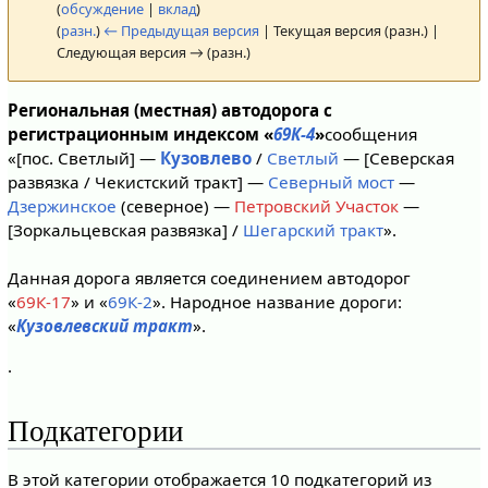
(
обсуждение
|
вклад
)
(
разн.
)
← Предыдущая версия
| Текущая версия (разн.) |
Следующая версия → (разн.)
Региональная (местная) автодорога с
регистрационным индексом «
69К-4
»
сообщения
«[пос. Светлый] —
Кузовлево
/
Светлый
— [Северская
развязка / Чекистский тракт] —
Северный мост
—
Дзержинское
(северное) —
Петровский Участок
—
[Зоркальцевская развязка] /
Шегарский тракт
».
Данная дорога является соединением автодорог
«
69К-17
» и «
69К-2
». Народное название дороги:
«
Кузовлевский тракт
».
.
Подкатегории
В этой категории отображается 10 подкатегорий из