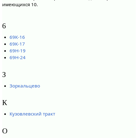
имеющихся 10.
6
69К-16
69К-17
69Н-19
69Н-24
З
Зоркальцево
К
Кузовлевский тракт
О