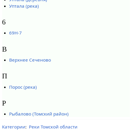
Уптала (река)
6
69Н-7
В
Верхнее Сеченово
П
Порос (река)
Р
Рыбалово (Томский район)
Категории
:
Реки Томской области