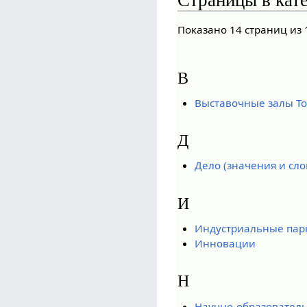
Показано 14 страниц из 
В
Выставочные залы Т
Д
Дело (значения и сл
И
Индустриальные пар
Инновации
Н
Научно-образователь