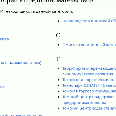
14, находящихся в данной категории.
Пчеловодство в Томской об
С
омска
Офисно-гостиничный комп
Т
ово в наименованиях)
Территория опережающего
экономического развития
Технико-внедренческая зо
Технопарк СЕНАТЕП (Северск
ки
Томская торгово-промышле
Томский центр поддержки
предпринимательства
Томский центр содействия
ный центр (значения)