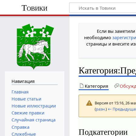
Товики
Если вы заметили
необходимо
зарегистр
страницы и внесите из
Категория
:
Пре
Навигация
Категория
Обсуж
Главная
Новые статьи
Версия от 15:16, 26 м
Новые иллюстрации
(
разн.
)
← Предыдущая
Свежие правки
Случайная страница
Справка
Подкатегории
Служебные