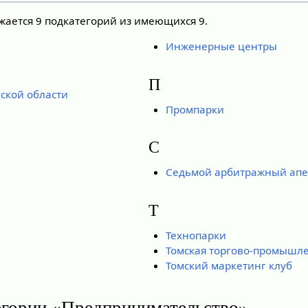
жается 9 подкатегорий из имеющихся 9.
Инженерные центры
П
ской области
Промпарки
С
Седьмой арбитражный апе
Т
Технопарки
Томская торгово-промышле
Томский маркетинг клуб
егории «Предпринимательство»