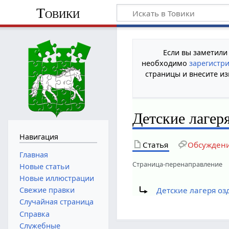
Товики
Если вы заметили
необходимо
зарегистр
страницы и внесите из
Детские лагер
Навигация
Статья
Обсужден
Главная
Страница-перенаправление
Новые статьи
Новые иллюстрации
Перенаправление на:
Свежие правки
Детские лагеря оз
Случайная страница
Справка
Служебные