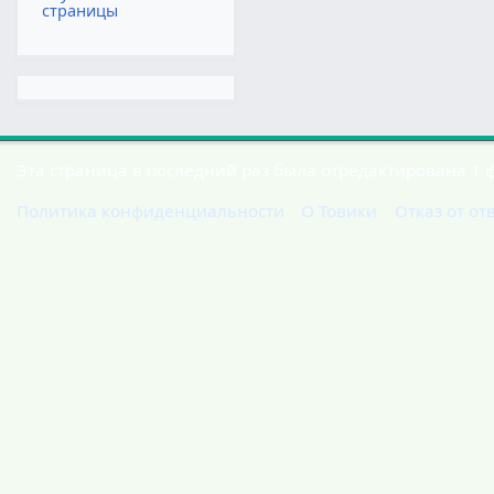
страницы
Эта страница в последний раз была отредактирована 1 ф
Политика конфиденциальности
О Товики
Отказ от от