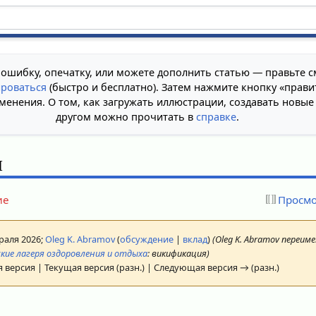
 ошибку, опечатку, или можете дополнить статью — правьте с
ироваться
(быстро и бесплатно). Затем нажмите кнопку «прави
менения. О том, как загружать иллюстрации, создавать новые
другом можно прочитать в
справке
.
я
ие
Просмо
враля 2026;
Oleg K. Abramov
(
обсуждение
|
вклад
)
(Oleg K. Abramov переи
кие лагеря оздоровления и отдыха
: викификация)
 версия | Текущая версия (разн.) | Следующая версия → (разн.)