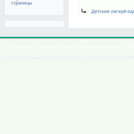
страницы
Перенаправление на:
Детские лагеря оз
Эта страница в последний раз была отредактирована 1 ф
Политика конфиденциальности
О Товики
Отказ от от