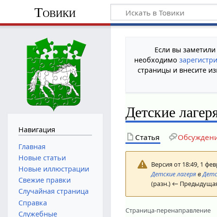
Товики
Если вы заметили
необходимо
зарегистр
страницы и внесите из
Детские лагер
Навигация
Статья
Обсужден
Главная
Новые статьи
Версия от 18:49, 1 фе
Новые иллюстрации
Детские лагеря
в
Детс
Свежие правки
(разн.) ← Предыдущая
Случайная страница
Справка
Страница-перенаправление
Служебные