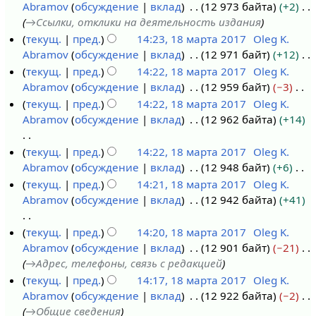
Abramov
обсуждение
вклад
12 973 байта
+2
1
е
л
→
Ссылки, отклики на деятельность издания
8
к
я
текущ.
пред.
14:23, 18 марта 2017
Oleg K.
м
а
2
Abramov
обсуждение
вклад
12 971 байт
+12
а
б
0
Н
текущ.
пред.
14:22, 18 марта 2017
Oleg K.
р
р
1
е
Abramov
обсуждение
вклад
12 959 байт
−3
т
я
9
т
Н
текущ.
пред.
14:22, 18 марта 2017
Oleg K.
а
2
о
е
Abramov
обсуждение
вклад
12 962 байта
+14
2
0
п
т
0
1
и
о
Н
текущ.
пред.
14:22, 18 марта 2017
Oleg K.
1
8
с
п
е
Abramov
обсуждение
вклад
12 948 байт
+6
7
а
и
т
Н
текущ.
пред.
14:21, 18 марта 2017
Oleg K.
н
с
о
е
Abramov
обсуждение
вклад
12 942 байта
+41
и
а
п
т
я
н
и
о
Н
текущ.
пред.
14:20, 18 марта 2017
Oleg K.
п
и
с
п
е
Abramov
обсуждение
вклад
12 901 байт
−21
р
я
а
и
т
→
Адрес, телефоны, связь с редакцией
а
п
н
с
о
текущ.
пред.
14:17, 18 марта 2017
Oleg K.
в
р
и
а
п
Abramov
обсуждение
вклад
12 922 байта
−2
к
а
я
н
и
→
Общие сведения