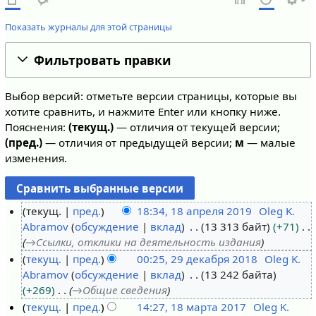
Показать журналы для этой страницы
Фильтровать правки
Выбор версий: отметьте версии страницы, которые вы
хотите сравнить, и нажмите Enter или кнопку ниже.
Пояснения:
(текущ.)
— отличия от текущей версии;
(пред.)
— отличия от предыдущей версии;
м
— малые
изменения.
текущ.
пред.
18:34, 18 апреля 2019
Oleg K.
Abramov
обсуждение
вклад
13 313 байт
+71
1
→
Ссылки, отклики на деятельность издания
8
текущ.
пред.
00:25, 29 декабря 2018
Oleg K.
а
Abramov
обсуждение
вклад
13 242 байта
2
п
+269
→
Общие сведения
9
р
текущ.
пред.
14:27, 18 марта 2017
Oleg K.
д
е