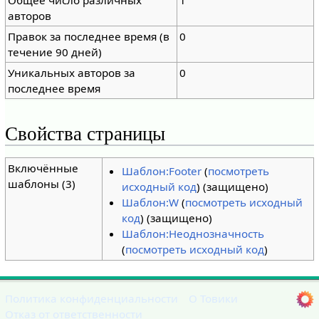
Общее число различных
1
авторов
Правок за последнее время (в
0
течение 90 дней)
Уникальных авторов за
0
последнее время
Свойства страницы
Включённые
Шаблон:Footer
(
посмотреть
шаблоны (3)
исходный код
) (защищено)
Шаблон:W
(
посмотреть исходный
код
) (защищено)
Шаблон:Неоднозначность
(
посмотреть исходный код
)
Политика конфиденциальности
О Товики
Отказ от ответственности