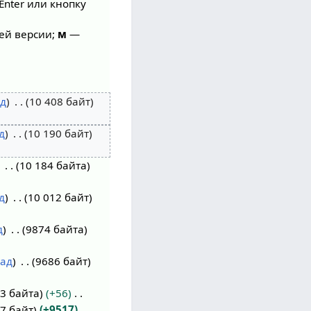
Enter или кнопку
ей версии;
м
—
д
10 408 байт
д
10 190 байт
10 184 байта
д
10 012 байт
д
9874 байта
лад
9686 байт
3 байта
+56
7 байт
+9517