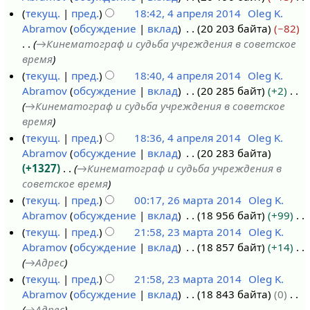
р
я
н
с
Н
текущ.
пред.
18:42, 4 апреля 2014
Oleg K.
а
а
п
и
а
е
Abramov
обсуждение
вклад
20 203 байта
−82
п
в
р
я
н
т
→
Кинематограф и судьба учреждения в советское
р
к
а
п
и
о
время
е
и
в
р
я
п
текущ.
пред.
18:40, 4 апреля 2014
Oleg K.
л
к
а
п
и
Abramov
обсуждение
вклад
20 285 байт
+2
я
и
в
р
с
→
Кинематограф и судьба учреждения в советское
2
к
а
а
время
0
и
в
н
текущ.
пред.
18:36, 4 апреля 2014
Oleg K.
1
к
и
Abramov
обсуждение
вклад
20 283 байта
4
и
я
+1327
→
Кинематограф и судьба учреждения в
п
советское время
р
текущ.
пред.
00:17, 26 марта 2014
Oleg K.
а
Abramov
обсуждение
вклад
18 956 байт
+99
2
в
Н
текущ.
пред.
21:58, 23 марта 2014
Oleg K.
6
к
е
Abramov
обсуждение
вклад
18 857 байт
+14
м
2
и
т
→
Адрес
а
3
о
текущ.
пред.
21:58, 23 марта 2014
Oleg K.
р
м
п
Abramov
обсуждение
вклад
18 843 байта
0
т
а
и
→
Адрес