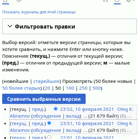
Показать журналы для этой страницы
Фильтровать правки
Выбор версий: отметьте версии страницы, которые вы
хотите сравнить, и нажмите Enter или кнопку ниже.
Пояснения:
(текущ.)
— отличия от текущей версии;
(пред.)
— отличия от предыдущей версии;
м
— малые
изменения.
(
новейшие
|
старейшие
) Просмотреть (
50 более новых
|
50 более старых
) (
20
|
50
|
100
|
250
|
500
)
текущ.
пред.
23:52, 10 февраля 2021
Oleg K.
Abramov
обсуждение
вклад
21 679 байт
0
1
Н
текущ.
пред.
23:51, 10 февраля 2021
Oleg K.
0
е
Abramov
обсуждение
вклад
21 679 байт
0
ф
т
Н
текущ.
пред.
22:01, 10 февраля 2021
е