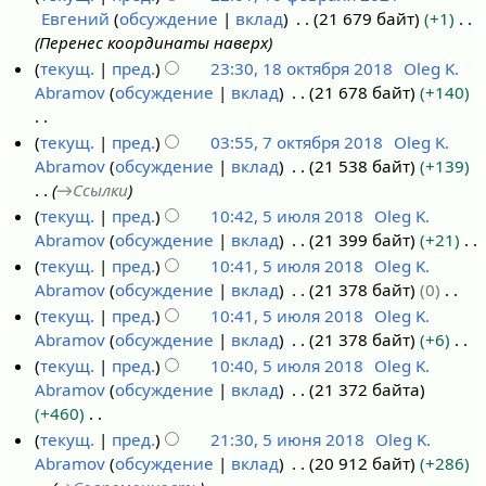
о
е
Евгений
обсуждение
вклад
21 679 байт
+1
в
п
т
Перенес координаты наверх
р
и
о
текущ.
пред.
23:30, 18 октября 2018
Oleg K.
а
с
п
Abramov
обсуждение
вклад
21 678 байт
+140
1
л
а
и
8
я
н
с
Н
текущ.
пред.
03:55, 7 октября 2018
Oleg K.
о
2
и
а
е
Abramov
обсуждение
вклад
21 538 байт
+139
7
к
0
я
н
т
→
Ссылки
о
т
2
п
и
о
текущ.
пред.
10:42, 5 июля 2018
Oleg K.
к
я
1
р
я
п
Abramov
обсуждение
вклад
21 399 байт
+21
5
т
б
а
п
и
Н
текущ.
пред.
10:41, 5 июля 2018
Oleg K.
и
я
р
в
р
с
е
Abramov
обсуждение
вклад
21 378 байт
0
ю
б
я
к
а
а
т
Н
текущ.
пред.
10:41, 5 июля 2018
Oleg K.
л
р
2
и
в
н
о
е
Abramov
обсуждение
вклад
21 378 байт
+6
я
я
0
к
и
п
т
Н
текущ.
пред.
10:40, 5 июля 2018
Oleg K.
2
2
1
и
я
и
о
е
Abramov
обсуждение
вклад
21 372 байта
0
0
8
п
с
п
т
+460
1
1
р
а
и
о
Н
текущ.
пред.
21:30, 5 июня 2018
Oleg K.
8
8
а
н
с
п
е
Abramov
обсуждение
вклад
20 912 байт
+286
5
в
и
а
и
т