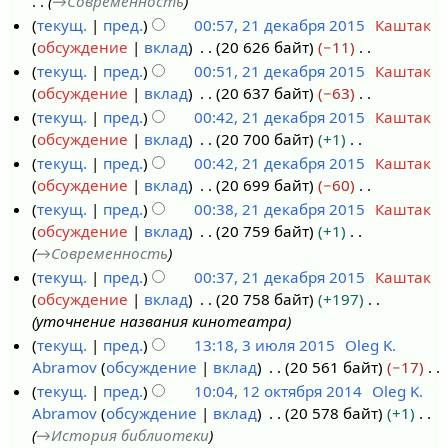
→
Современность
и
к
я
н
с
о
текущ.
пред.
00:57, 21 декабря 2015
Каштак
ю
и
п
и
а
п
обсуждение
вклад
20 626 байт
−11
2
н
р
я
н
и
Н
текущ.
пред.
00:51, 21 декабря 2015
Каштак
1
я
а
п
и
с
е
обсуждение
вклад
20 637 байт
−63
д
2
в
р
я
а
т
Н
текущ.
пред.
00:42, 21 декабря 2015
Каштак
е
0
к
а
п
н
о
е
обсуждение
вклад
20 700 байт
+1
к
1
и
в
р
и
п
т
Н
текущ.
пред.
00:42, 21 декабря 2015
Каштак
а
8
к
а
я
и
о
е
обсуждение
вклад
20 699 байт
−60
б
и
в
п
с
п
т
Н
текущ.
пред.
00:38, 21 декабря 2015
Каштак
р
к
р
а
и
о
е
обсуждение
вклад
20 759 байт
+1
я
и
а
н
с
п
т
→
Современность
2
в
и
а
и
о
текущ.
пред.
00:37, 21 декабря 2015
Каштак
0
к
я
н
с
п
обсуждение
вклад
20 758 байт
+197
1
и
п
и
а
и
уточнение названия кинотеатра
5
р
я
н
с
текущ.
пред.
13:18, 3 июля 2015
Oleg K.
а
п
и
а
Abramov
обсуждение
вклад
20 561 байт
−17
3
в
р
я
н
Н
текущ.
пред.
10:04, 12 октября 2014
Oleg K.
и
к
а
п
и
е
Abramov
обсуждение
вклад
20 578 байт
+1
ю
1
и
в
р
я
т
→
История библиотеки
л
2
к
а