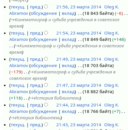
а
р
с
текущ.
пред.
21:56, 23 марта 2014
Oleg K.
2
т
а
Abramov
обсуждение
вклад
18 843 байта
−6
0
а
н
→
Кинематограф и судьба учреждения в советское
1
2
и
время
4
0
я
текущ.
пред.
21:54, 23 марта 2014
Oleg K.
1
п
Abramov
обсуждение
вклад
18 849 байт
+146
4
р
→
Кинематограф и судьба учреждения в советское
а
время
в
текущ.
пред.
21:49, 23 марта 2014
Oleg K.
к
Abramov
обсуждение
вклад
18 703 байта
и
−179
→
Кинематограф и судьба учреждения в
советское время
текущ.
пред.
21:47, 23 марта 2014
Oleg K.
Abramov
обсуждение
вклад
18 882 байта
+116
→
История библиотеки
текущ.
пред.
21:44, 23 марта 2014
Oleg K.
Abramov
обсуждение
вклад
18 766 байт
+7
→
История библиотеки
текущ.
пред.
21:43, 23 марта 2014
Oleg K.