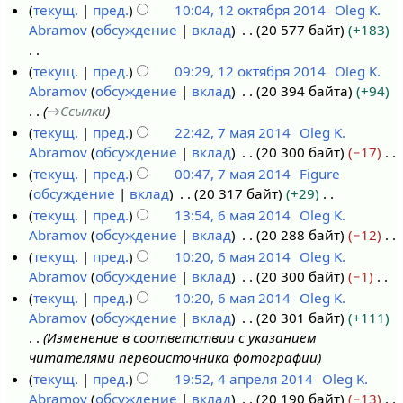
п
о
текущ.
пред.
10:04, 12 октября 2014
Oleg K.
я
о
и
в
р
п
Abramov
обсуждение
вклад
20 577 байт
+183
2
к
к
а
и
0
т
и
в
с
Н
текущ.
пред.
09:29, 12 октября 2014
Oleg K.
1
я
к
а
е
Abramov
обсуждение
вклад
20 394 байта
+94
5
б
и
н
т
→
Ссылки
р
и
о
текущ.
пред.
22:42, 7 мая 2014
Oleg K.
я
я
п
Abramov
обсуждение
вклад
20 300 байт
−17
7
2
п
и
Н
текущ.
пред.
00:47, 7 мая 2014
Figure
м
0
р
с
е
обсуждение
вклад
20 317 байт
+29
а
1
а
а
т
Н
текущ.
пред.
13:54, 6 мая 2014
Oleg K.
я
4
в
н
о
е
Abramov
обсуждение
вклад
20 288 байт
−12
2
6
к
и
п
т
Н
текущ.
пред.
10:20, 6 мая 2014
Oleg K.
0
м
и
я
и
о
е
Abramov
обсуждение
вклад
20 300 байт
−1
1
а
п
с
п
т
Н
текущ.
пред.
10:20, 6 мая 2014
Oleg K.
4
я
р
а
и
о
е
Abramov
обсуждение
вклад
20 301 байт
+111
2
а
н
с
п
т
Изменение в соответствии с указанием
0
в
и
а
и
о
читателями первоисточника фотографии
1
к
я
н
с
п
текущ.
пред.
19:52, 4 апреля 2014
Oleg K.
4
и
п
и
а
и
Abramov
обсуждение
вклад
20 190 байт
−13
4