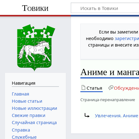
Товики
Если вы заметили
необходимо
зарегистр
страницы и внесите из
Аниме и манга
Навигация
Статья
Обсужден
Главная
Страница-перенаправление
Новые статьи
Новые иллюстрации
Перенаправление на:
Свежие правки
Увлечения. Аниме 
Случайная страница
Справка
Служебные